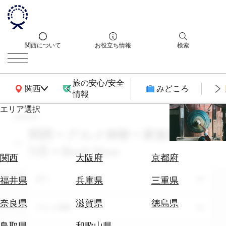
関西について
お役立ち情報
検索
旅の安心/安全
関西広域MAP
関西
みどころ
情報
エリア選択
search
エ
リ
関西 × グルメ体験 × 家族旅行 ×
ア
11月 × Book Now
を
航
関西
大阪府
京都府
選
空
ぶ
エリア
券
全て
福井県
兵庫県
三重県
を
ホ
探
奈良県
滋賀県
徳島県
テーマ
グルメ体験
テ
す
ル
鳥取県
和歌山県