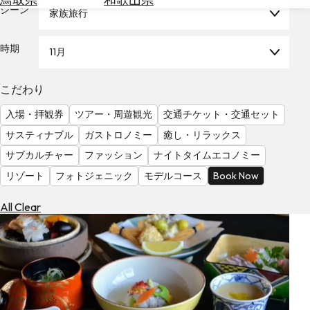
を
シーン
家族旅行
為
探
替
す
を
時期
11月
調
べ
天
こだわり
る
気
を
入場・拝観券
ツアー・周遊観光
交通チケット・交通セット
見
サスティナブル
ガストロノミー
癒し・リラックス
る
サブカルチャー
ファッション
ナイトタイムエコノミー
リゾート
フォトジェニック
モデルコース
Book Now
All Clear