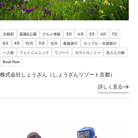
京都府
庭園&公園
グルメ体験
3月
4月
5月
6月
7月
8月
9月
10月
11月
12月
家族旅行
カップル・夫婦旅行
一人旅
フォトジェニック
リゾート
ガストロノミー
友人との旅
Book Now
株式会社しょうざん（しょうざんリゾート京都）
詳しく見る