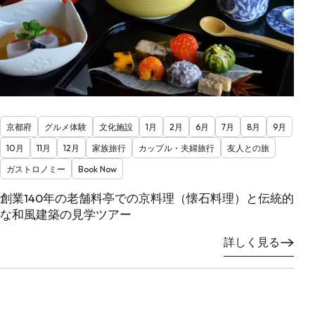
京都府
グルメ体験
文化施設
1月
2月
6月
7月
8月
9月
10月
11月
12月
家族旅行
カップル・夫婦旅行
友人との旅
ガストロノミー
Book Now
創業140年の老舗料亭での京料理（懐石料理）と伝統的
な和風建築の見学ツアー
詳しく見る