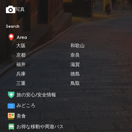
写真
Search
Area
大阪
和歌山
京都
奈良
福井
滋賀
兵庫
徳島
三重
鳥取
旅の安心/安全情報
みどころ
美食
お得な移動や周遊パス