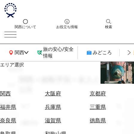
関西について
お役立ち情報
検索
旅の安心/安全
関西広域MAP
関西
みどころ
情報
エリア選択
search
エ
リ
関西 × 移動手段 × 友人との旅 ×
ア
12月
を
航
関西
大阪府
京都府
選
空
ぶ
エリア
券
全て
福井県
兵庫県
三重県
を
ホ
探
奈良県
滋賀県
徳島県
テーマ
移動手段
テ
す
ル
鳥取県
和歌山県