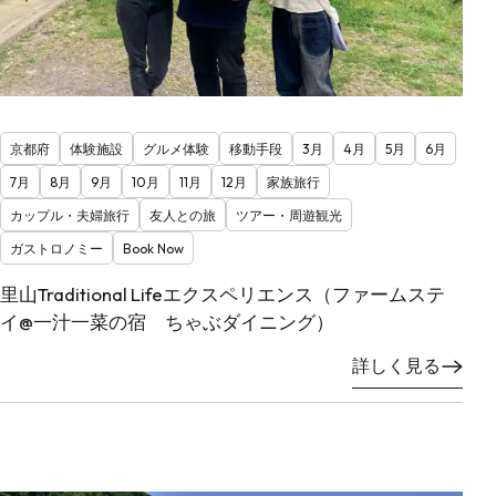
京都府
体験施設
グルメ体験
移動手段
3月
4月
5月
6月
7月
8月
9月
10月
11月
12月
家族旅行
カップル・夫婦旅行
友人との旅
ツアー・周遊観光
ガストロノミー
Book Now
里山Traditional Lifeエクスペリエンス（ファームステ
イ@一汁一菜の宿 ちゃぶダイニング）
詳しく見る