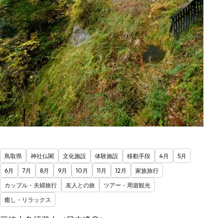
鳥取県
神社仏閣
文化施設
体験施設
移動手段
4月
5月
6月
7月
8月
9月
10月
11月
12月
家族旅行
カップル・夫婦旅行
友人との旅
ツアー・周遊観光
癒し・リラックス