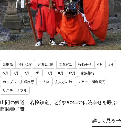
鳥取県
神社仏閣
庭園&公園
文化施設
移動手段
4月
5月
6月
7月
8月
9月
10月
11月
12月
家族旅行
カップル・夫婦旅行
一人旅
友人との旅
ツアー・周遊観光
サスティナブル
山間の鉄道「若桜鉄道」と約350年の伝統幸せを呼ぶ
麒麟獅子舞
詳しく見る