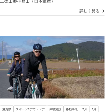
三徳山参拝登山（日本遺産）
詳しく見る
滋賀県
スポーツ&アウトドア
体験施設
移動手段
2月
3月