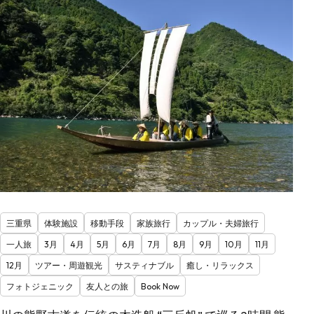
三重県
体験施設
移動手段
家族旅行
カップル・夫婦旅行
一人旅
3月
4月
5月
6月
7月
8月
9月
10月
11月
12月
ツアー・周遊観光
サスティナブル
癒し・リラックス
フォトジェニック
友人との旅
Book Now