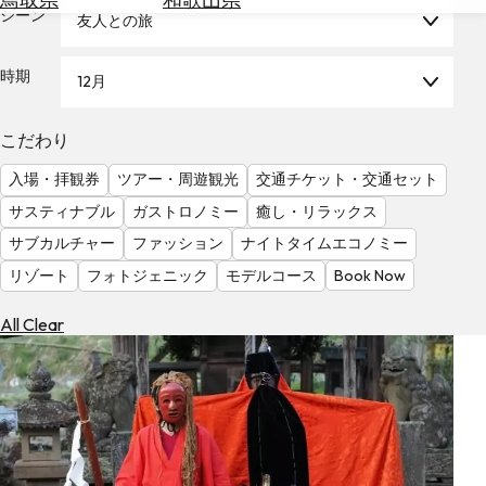
を
シーン
友人との旅
為
探
替
す
を
時期
12月
調
べ
天
こだわり
る
気
を
入場・拝観券
ツアー・周遊観光
交通チケット・交通セット
見
サスティナブル
ガストロノミー
癒し・リラックス
る
サブカルチャー
ファッション
ナイトタイムエコノミー
リゾート
フォトジェニック
モデルコース
Book Now
All Clear