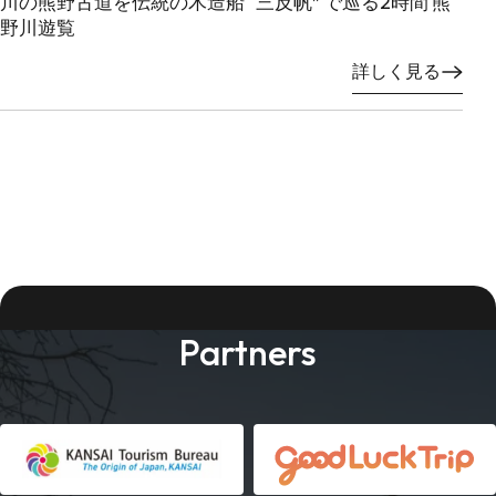
川の熊野古道を伝統の木造船 “三反帆” で巡る2時間 熊
野川遊覧
詳しく見る
Partners