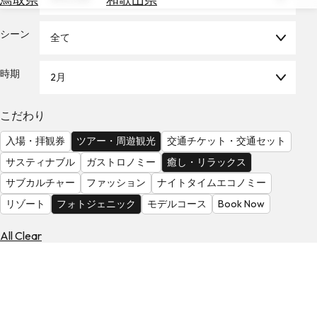
を
為
探
替
シーン
す
全て
を
調
時期
2月
べ
天
る
気
を
こだわり
見
入場・拝観券
ツアー・周遊観光
交通チケット・交通セット
る
サスティナブル
ガストロノミー
癒し・リラックス
サブカルチャー
ファッション
ナイトタイムエコノミー
リゾート
フォトジェニック
モデルコース
Book Now
All Clear