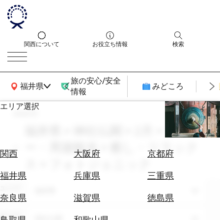
関西について
お役立ち情報
検索
旅の安心/安全
関西広域MAP
福井県
みどころ
情報
エリア選択
search
エ
リ
福井県 × 神社仏閣 × 2月 × ツア
ア
ー・周遊観光 × 癒し・リラック
を
航
関西
大阪府
京都府
選
ス × フォトジェニック
空
ぶ
券
福井県
兵庫県
三重県
を
エリア
福井県
ホ
探
奈良県
滋賀県
徳島県
テ
す
ル
テーマ
神社仏閣
鳥取県
和歌山県