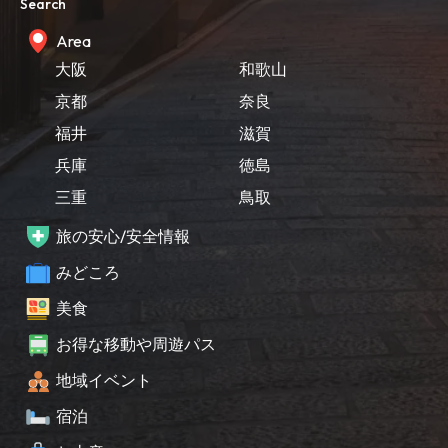
Search
Area
大阪
和歌山
京都
奈良
福井
滋賀
兵庫
徳島
三重
鳥取
旅の安心/安全情報
みどころ
美食
お得な移動や周遊パス
地域イベント
宿泊