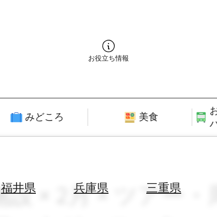
お役立ち情報
みどころ
美食
施設 × 2月 × ツアー
福井県
兵庫県
三重県