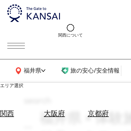
関西について
関西広域MAP
福井県
旅の安心/安全情報
エリア選択
search
エ
リ
福井県 × 体験
関西
大阪府
京都府
ア
を
航
選