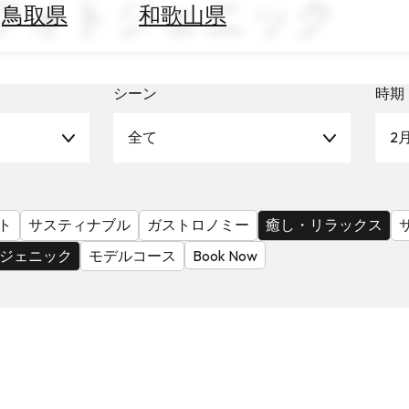
 フォトジェニック
鳥取県
和歌山県
シーン
時期
全て
2
ト
サスティナブル
ガストロノミー
癒し・リラックス
ジェニック
モデルコース
Book Now