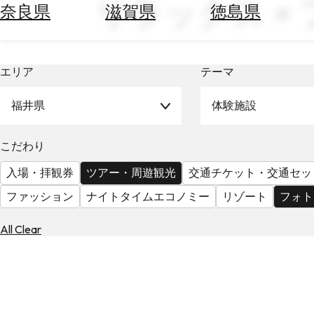
リラックス ×
空
ぶ
奈良県
滋賀県
徳島県
券
を
ホ
探
テ
す
エリア
テーマ
ル
を
為
探
福井県
体験施設
替
す
を
調
こだわり
べ
天
入場・拝観券
ツアー・周遊観光
交通チケット・交通セッ
る
気
を
ファッション
ナイトタイムエコノミー
リゾート
フォト
見
る
All Clear