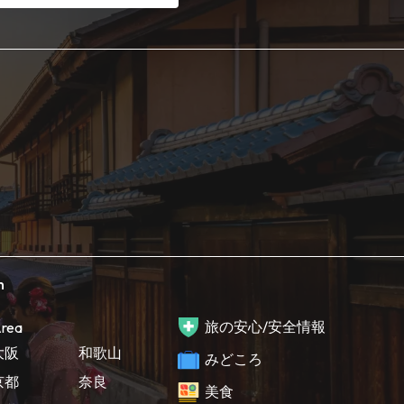
h
旅の安心/安全情報
rea
大阪
和歌山
みどころ
京都
奈良
美食