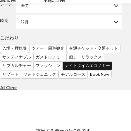
を
シーン
全て
為
探
替
す
を
時期
12月
調
べ
天
こだわり
る
気
を
入場・拝観券
ツアー・周遊観光
交通チケット・交通セット
見
サスティナブル
ガストロノミー
癒し・リラックス
る
サブカルチャー
ファッション
ナイトタイムエコノミー
リゾート
フォトジェニック
モデルコース
Book Now
All Clear
該当するデータは0件です。