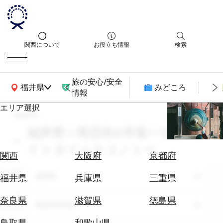
関西について
お役立ち情報
検索
旅の安心/安全
関西広域MAP
福井県
みどころ
情報
エリア選択
search
エ
リ
福井県 × 商店街&市場 × 12月 × ナ
ア
イトタイムエコノミー
を
航
関西
大阪府
京都府
選
空
ぶ
エリア
券
福井県
福井県
兵庫県
三重県
を
ホ
探
奈良県
滋賀県
徳島県
テーマ
商店街&市場
テ
す
ル
鳥取県
和歌山県