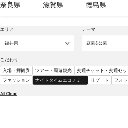
ー
空
ぶ
奈良県
滋賀県
徳島県
券
を
ホ
探
テ
す
エリア
テーマ
ル
を
為
探
福井県
庭園&公園
替
す
を
調
こだわり
べ
天
入場・拝観券
ツアー・周遊観光
交通チケット・交通セッ
る
気
を
ファッション
ナイトタイムエコノミー
リゾート
フォト
見
る
All Clear