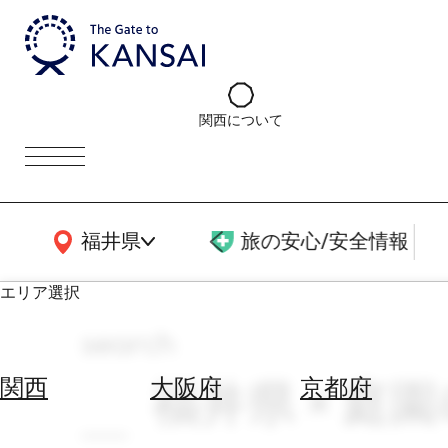
関西について
関西広域MAP
福井県
旅の安心/安全情報
エリア選択
search
エ
リ
福井県 × 庭園
関西
大阪府
京都府
ア
を
航
選