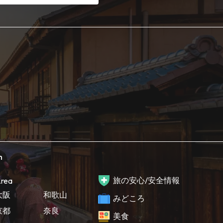
h
旅の安心/安全情報
rea
大阪
和歌山
みどころ
京都
奈良
美食