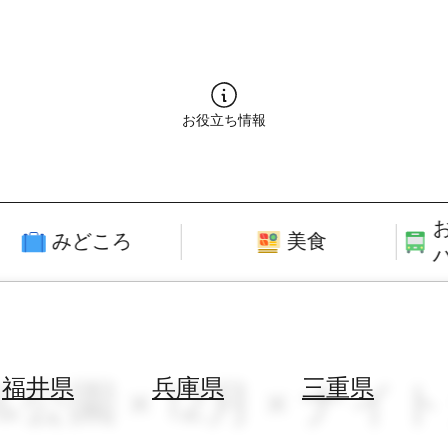
お役立ち情報
みどころ
美食
&公園 × 12月 × 
福井県
兵庫県
三重県