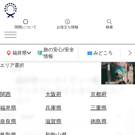
関西について
お役立ち情報
検索
旅の安心/安全
関西広域MAP
福井県
みどころ
情報
エリア選択
search
エ
リ
福井県 × レストラン × 癒し・リ
ア
ラックス × ナイトタイムエコノ
を
航
関西
大阪府
京都府
選
ミー
空
ぶ
券
福井県
兵庫県
三重県
を
エリア
福井県
ホ
探
奈良県
滋賀県
徳島県
テ
す
ル
テーマ
レストラン
鳥取県
和歌山県