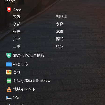
Search
Area
大阪
和歌山
京都
奈良
福井
滋賀
兵庫
徳島
三重
鳥取
旅の安心/安全情報
みどころ
美食
お得な移動や周遊パス
地域イベント
宿泊