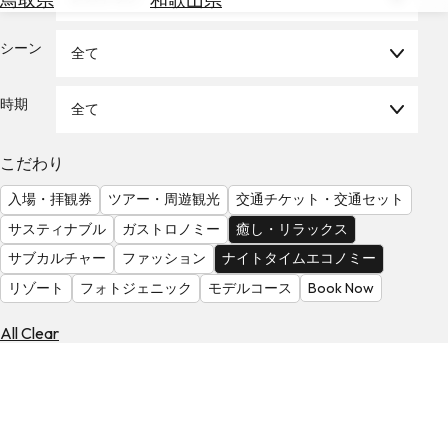
を
為
探
替
シーン
す
全て
を
調
時期
全て
べ
天
る
気
を
こだわり
見
入場・拝観券
ツアー・周遊観光
交通チケット・交通セット
る
サスティナブル
ガストロノミー
癒し・リラックス
サブカルチャー
ファッション
ナイトタイムエコノミー
リゾート
フォトジェニック
モデルコース
Book Now
All Clear