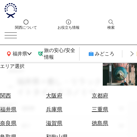
関西について
お役立ち情報
検索
旅の安心/安全
関西広域MAP
福井県
みどころ
情報
エリア選択
search
エ
リ
福井県 × 癒し・リラックス × ナ
ア
イトタイムエコノミー
を
航
関西
大阪府
京都府
選
空
ぶ
エリア
券
福井県
福井県
兵庫県
三重県
を
ホ
探
奈良県
滋賀県
徳島県
テーマ
全て
テ
す
ル
鳥取県
和歌山県