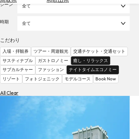
を
シーン
全て
為
探
替
す
を
時期
全て
調
べ
天
こだわり
る
気
を
入場・拝観券
ツアー・周遊観光
交通チケット・交通セット
見
サスティナブル
ガストロノミー
癒し・リラックス
る
サブカルチャー
ファッション
ナイトタイムエコノミー
リゾート
フォトジェニック
モデルコース
Book Now
All Clear