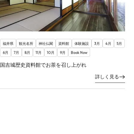
福井県
観光名所
神社仏閣
資料館
体験施設
3月
4月
5月
6月
7月
8月
11月
10月
9月
Book Now
国吉城歴史資料館でお茶を召し上がれ
詳しく見る