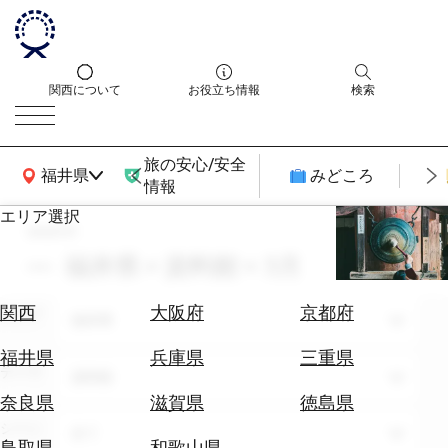
関西について
お役立ち情報
検索
旅の安心/安全
関西広域MAP
福井県
みどころ
情報
エリア選択
search
エ
リ
福井県 × 資料館 × 3月
ア
を
航
関西
大阪府
京都府
エリア
選
福井県
空
ぶ
券
福井県
兵庫県
三重県
テーマ
を
資料館
ホ
探
奈良県
滋賀県
徳島県
テ
す
シーン
全て
ル
鳥取県
和歌山県