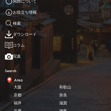
関西について
お役立ち情報
検索
ダウンロード
コラム
写真
Search
Area
大阪
和歌山
京都
奈良
福井
滋賀
兵庫
徳島