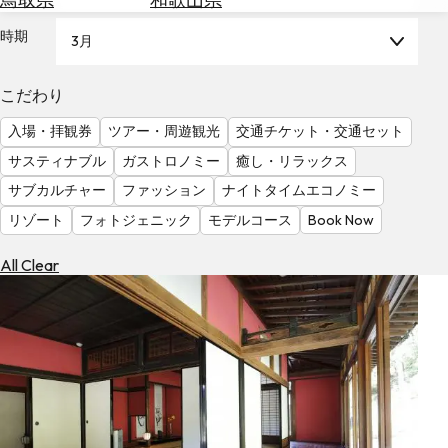
を
為
探
時期
3月
替
す
を
調
こだわり
べ
天
入場・拝観券
ツアー・周遊観光
交通チケット・交通セット
る
気
を
サスティナブル
ガストロノミー
癒し・リラックス
見
サブカルチャー
ファッション
ナイトタイムエコノミー
る
リゾート
フォトジェニック
モデルコース
Book Now
All Clear