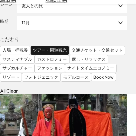
を
シーン
友人との旅
為
探
替
す
を
時期
12月
調
べ
天
こだわり
る
気
を
入場・拝観券
ツアー・周遊観光
交通チケット・交通セット
見
サスティナブル
ガストロノミー
癒し・リラックス
る
サブカルチャー
ファッション
ナイトタイムエコノミー
リゾート
フォトジェニック
モデルコース
Book Now
All Clear