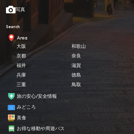
写真
Search
Area
大阪
和歌山
京都
奈良
福井
滋賀
兵庫
徳島
三重
鳥取
旅の安心/安全情報
みどころ
美食
お得な移動や周遊パス