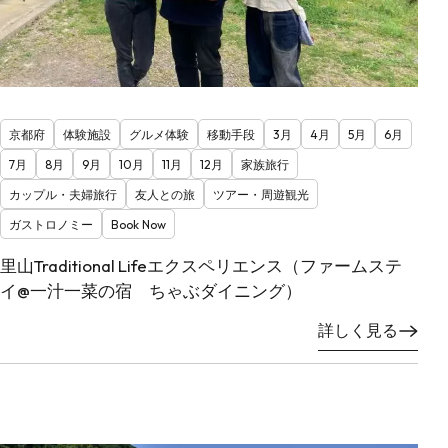
京都府
体験施設
グルメ体験
移動手段
3月
4月
5月
6月
7月
8月
9月
10月
11月
12月
家族旅行
カップル・夫婦旅行
友人との旅
ツアー・周遊観光
ガストロノミー
Book Now
里山Traditional Lifeエクスペリエンス（ファームステ
イ@一汁一菜の宿 ちゃぶダイニング）
詳しく見る