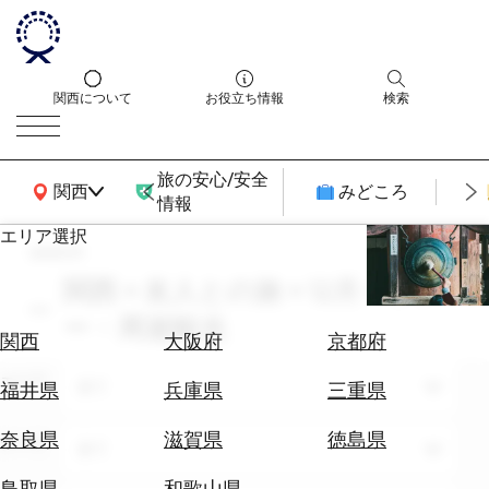
関西について
お役立ち情報
検索
旅の安心/安全
関西広域MAP
関西
みどころ
情報
エリア選択
search
エ
リ
関西 × 友人との旅 × 12月 × ツア
ア
ー・周遊観光
を
航
関西
大阪府
京都府
選
空
ぶ
エリア
券
全て
福井県
兵庫県
三重県
を
ホ
探
奈良県
滋賀県
徳島県
テーマ
全て
テ
す
ル
鳥取県
和歌山県