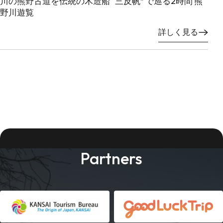
川の熊野古道を伝統の木造船 “三反帆” で巡る2時間 熊
野川遊覧
詳しく見る
Partners