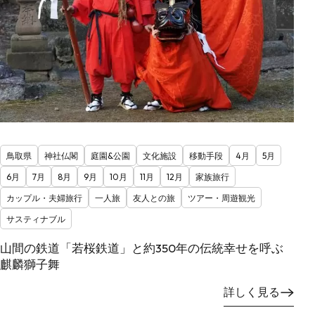
鳥取県
神社仏閣
庭園&公園
文化施設
移動手段
4月
5月
6月
7月
8月
9月
10月
11月
12月
家族旅行
カップル・夫婦旅行
一人旅
友人との旅
ツアー・周遊観光
サスティナブル
山間の鉄道「若桜鉄道」と約350年の伝統幸せを呼ぶ
麒麟獅子舞
詳しく見る