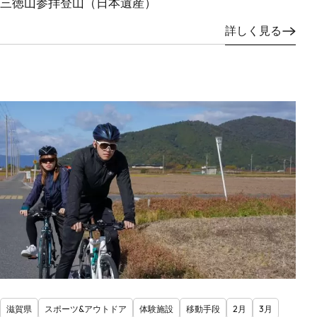
三徳山参拝登山（日本遺産）
詳しく見る
滋賀県
スポーツ&アウトドア
体験施設
移動手段
2月
3月