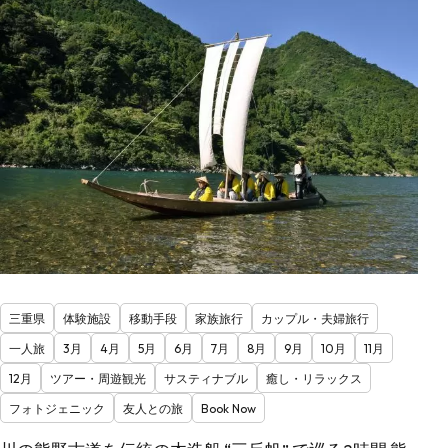
三重県
体験施設
移動手段
家族旅行
カップル・夫婦旅行
一人旅
3月
4月
5月
6月
7月
8月
9月
10月
11月
12月
ツアー・周遊観光
サスティナブル
癒し・リラックス
フォトジェニック
友人との旅
Book Now