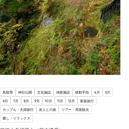
鳥取県
神社仏閣
文化施設
体験施設
移動手段
4月
5月
6月
7月
8月
9月
10月
11月
12月
家族旅行
カップル・夫婦旅行
友人との旅
ツアー・周遊観光
癒し・リラックス