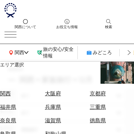
関西について
お役立ち情報
検索
旅の安心/安全
関西広域MAP
関西
みどころ
情報
エリア選択
search
エ
リ
関西 × 家族旅行 × 12月
ア
を
航
関西
大阪府
京都府
エリア
選
全て
空
ぶ
券
福井県
兵庫県
三重県
テーマ
を
全て
ホ
探
奈良県
滋賀県
徳島県
テ
す
シーン
家族旅行
ル
鳥取県
和歌山県