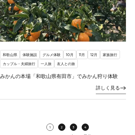
和歌山県
体験施設
グルメ体験
10月
11月
12月
家族旅行
カップル・夫婦旅行
一人旅
友人との旅
みかんの本場「和歌山県有田市」でみかん狩り体験
詳しく見る
1
2
3
4