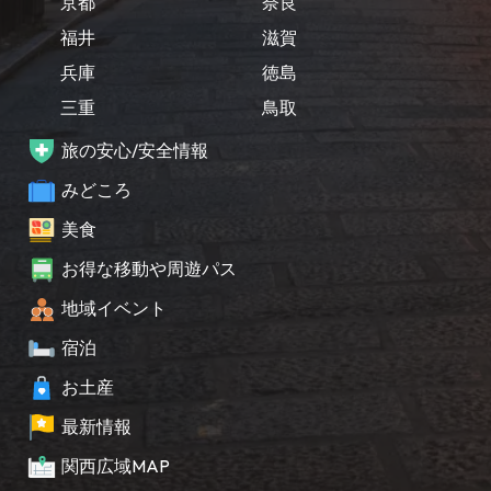
京都
奈良
福井
滋賀
兵庫
徳島
三重
鳥取
旅の安心/安全情報
みどころ
美食
お得な移動や周遊パス
地域イベント
宿泊
お土産
最新情報
関西広域MAP