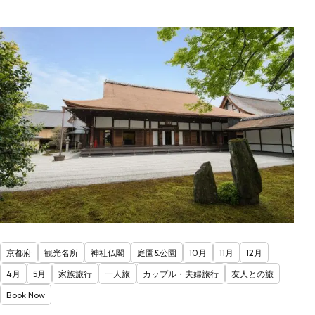
京都府
観光名所
神社仏閣
庭園&公園
10月
11月
12月
4月
5月
家族旅行
一人旅
カップル・夫婦旅行
友人との旅
Book Now