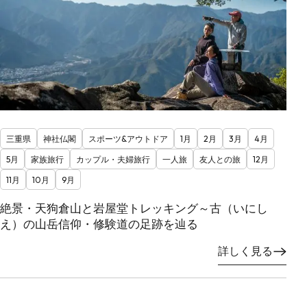
三重県
神社仏閣
スポーツ&アウトドア
1月
2月
3月
4月
5月
家族旅行
カップル・夫婦旅行
一人旅
友人との旅
12月
11月
10月
9月
絶景・天狗倉山と岩屋堂トレッキング～古（いにし
え）の山岳信仰・修験道の足跡を辿る
詳しく見る