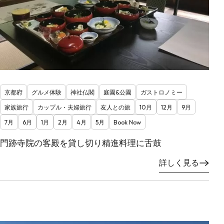
京都府
グルメ体験
神社仏閣
庭園&公園
ガストロノミー
家族旅行
カップル・夫婦旅行
友人との旅
10月
12月
9月
7月
6月
1月
2月
4月
5月
Book Now
門跡寺院の客殿を貸し切り精進料理に舌鼓
詳しく見る