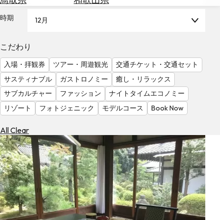
を
為
探
時期
12月
替
す
を
調
こだわり
べ
天
入場・拝観券
ツアー・周遊観光
交通チケット・交通セット
る
気
を
サスティナブル
ガストロノミー
癒し・リラックス
見
サブカルチャー
ファッション
ナイトタイムエコノミー
る
リゾート
フォトジェニック
モデルコース
Book Now
All Clear