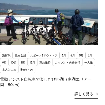
滋賀県
観光名所
スポーツ&アウトドア
3月
4月
5月
6月
9月
10月
11月
12月
家族旅行
カップル・夫婦旅行
一人旅
友人との旅
Book Now
電動アシスト自転車で楽しむびわ湖（南湖エリア一
周 50km）
詳しく見る