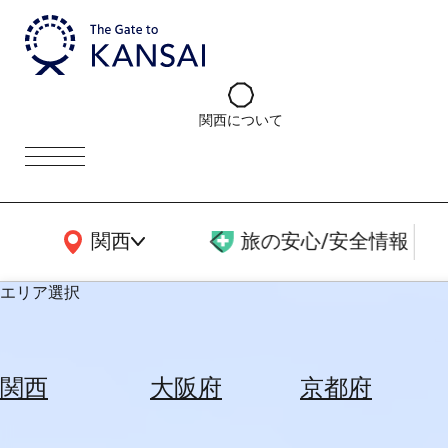
関西について
関西広域MAP
関西
旅の安心/安全情報
エリア選択
エ
リ
関西
大阪府
京都府
ア
を
航
選