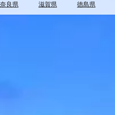
空
ぶ
奈良県
滋賀県
徳島県
券
を
ホ
探
テ
す
ル
を
為
探
替
す
を
調
べ
天
る
気
を
見
る