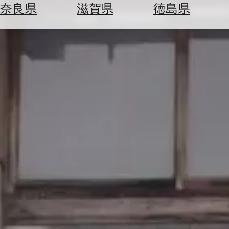
空
ぶ
奈良県
滋賀県
徳島県
券
を
ホ
探
テ
す
ル
を
為
探
替
す
を
調
べ
天
る
気
を
見
る