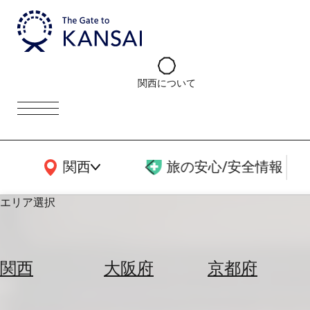
関西について
関西広域MAP
関西
旅の安心/安全情報
エリア選択
エ
リ
関西
大阪府
京都府
ア
を
航
選