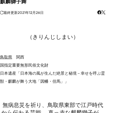
麒麟獅子舞
最終更新
2021年12月26日
（きりんじしまい）
鳥取県
関西
国指定重要無形民俗文化財
日本遺産「日本海の風が生んだ絶景と秘境－幸せを呼ぶ霊
獣・麒麟が舞う大地「因幡・但馬」」
無病息災を祈り、鳥取県東部で江戸時代
から伝わる芸能。 真っ赤な麒麟獅子が、