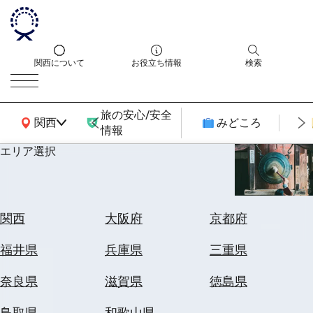
関西について
お役立ち情報
検索
旅の安心/安全
関西広域MAP
関西
みどころ
情報
エリア選択
エ
リ
ア
を
航
関西
大阪府
京都府
選
空
ぶ
券
福井県
兵庫県
三重県
を
ホ
探
奈良県
滋賀県
徳島県
テ
す
ル
鳥取県
和歌山県