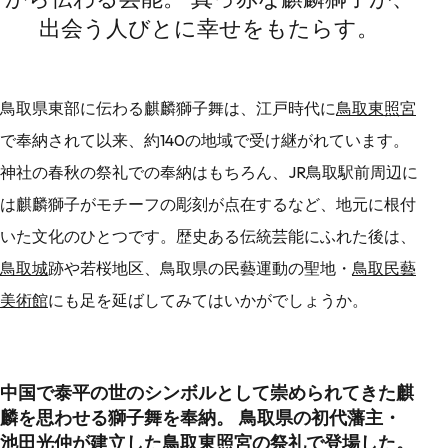
出会う人びとに幸せをもたらす。
鳥取県東部に伝わる麒麟獅子舞は、江戸時代に
鳥取東照宮
で奉納されて以来、約140の地域で受け継がれています。
神社の春秋の祭礼での奉納はもちろん、JR鳥取駅前周辺に
は麒麟獅子がモチーフの彫刻が点在するなど、地元に根付
いた文化のひとつです。歴史ある伝統芸能にふれた後は、
鳥取城
跡や若桜地区、鳥取県の民藝運動の聖地・
鳥取民藝
美術館
にも足を延ばしてみてはいかがでしょうか。
中国で泰平の世のシンボルとして崇められてきた麒
麟を思わせる獅子舞を奉納。 鳥取県の初代藩主・
池田光仲が建立した鳥取東照宮の祭礼で登場した。