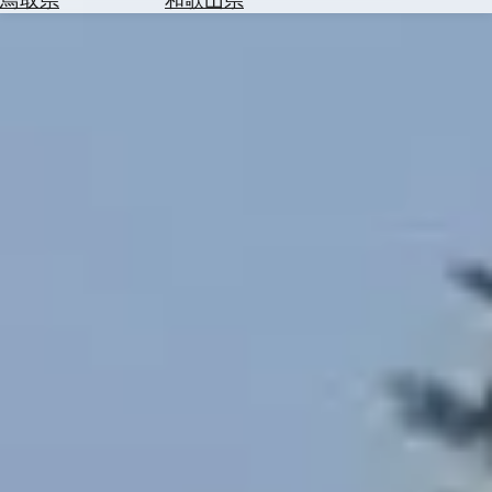
を
為
探
替
す
を
調
べ
天
る
気
を
見
る