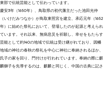
東部で伝統芸能として伝わっています。
慶安3年（1650年）、鳥取県の初代藩主だった池田光仲
（いけだみつなか）が鳥取東照宮を建立、承応元年（1652
年）に始めた祭礼において、登場したのが起源と考えられ
ています。それ以来、無病息災を祈願し、幸せをもたらす
芸能として約140の地域で伝統は受け継がれており、因幡
地域の神社の春秋の祭礼を中心に神社に奉納されるほか、
氏子の家を回り、門付けが行われています。奉納の際に麒
麟獅子を先導するのは、麒麟と同じく、中国の古典に記さ
れている想像上の動物である猩猩（しょうじょう）です。
能の舞台ではおなじみの猩猩を取り入れたのは、能を好ん
だ光仲公らしいアイデアといえるでしょう。