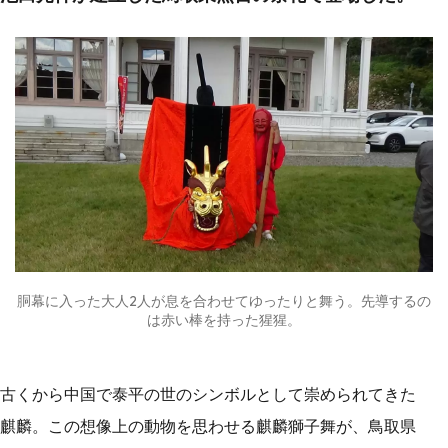
胴幕に入った大人2人が息を合わせてゆったりと舞う。先導するの
は赤い棒を持った猩猩。
古くから中国で泰平の世のシンボルとして崇められてきた
麒麟。この想像上の動物を思わせる麒麟獅子舞が、鳥取県