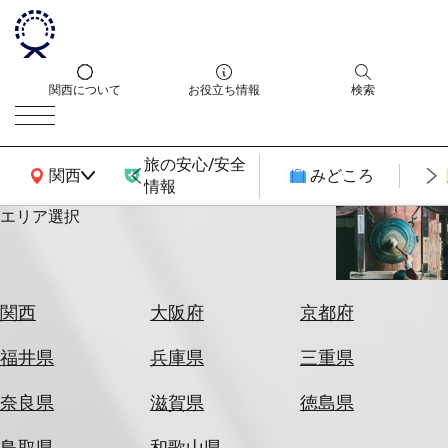
関西について
お役立ち情報
検索
旅の安心/安全
関西広域MAP
関西
みどころ
情報
エリア選択
エ
リ
ア
を
航
関西
大阪府
京都府
選
空
ぶ
券
福井県
兵庫県
三重県
を
ホ
探
奈良県
滋賀県
徳島県
テ
す
ル
鳥取県
和歌山県