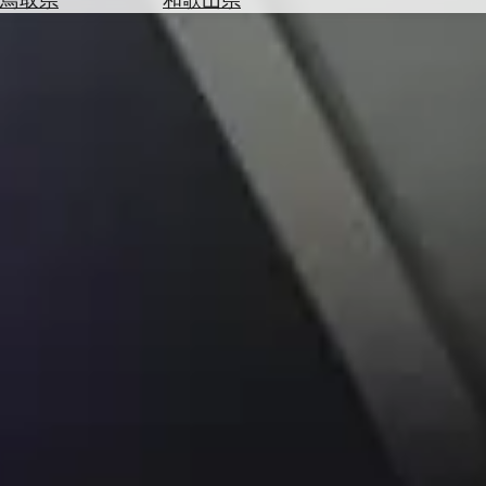
を
為
探
替
す
を
調
べ
天
る
気
を
見
る