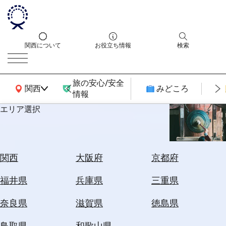
関西について
お役立ち情報
検索
旅の安心/安全
関西広域MAP
関西
みどころ
情報
エリア選択
エ
リ
ア
を
航
関西
大阪府
京都府
選
空
ぶ
券
福井県
兵庫県
三重県
を
ホ
探
奈良県
滋賀県
徳島県
テ
す
ル
鳥取県
和歌山県