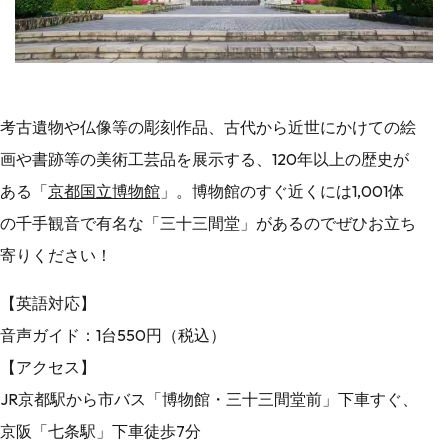
考古遺物や仏像等の彫刻作品、古代から近世にかけての絵
画や書跡等の美術工芸品を展示する、120年以上の歴史が
ある「
京都国立博物館
」。博物館のすぐ近くには1,001体
の千手観音で有名な「三十三間堂」があるのでぜひお立ち
寄りください！
【英語対応】
音声ガイド：1台550円（税込）
【アクセス】
JR京都駅から市バス「博物館・三十三間堂前」下車すぐ、
京阪「七条駅」下車徒歩7分