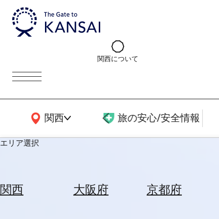
関西について
関西広域MAP
関西
旅の安心/安全情報
エリア選択
エ
リ
関西
大阪府
京都府
ア
を
航
選