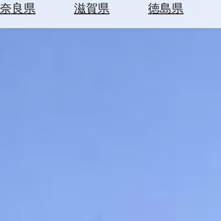
空
ぶ
奈良県
滋賀県
徳島県
券
を
ホ
探
テ
す
ル
を
為
探
替
す
を
調
べ
天
る
気
を
見
る