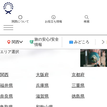
関西について
お役立ち情報
検索
旅の安心/安全
関西広域MAP
関西
みどころ
情報
エリア選択
エ
リ
ア
を
航
関西
大阪府
京都府
選
空
ぶ
券
福井県
兵庫県
三重県
を
ホ
探
奈良県
滋賀県
徳島県
テ
す
ル
鳥取県
和歌山県