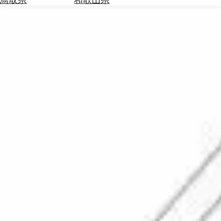
を
為
探
替
す
を
調
べ
天
る
気
を
見
る