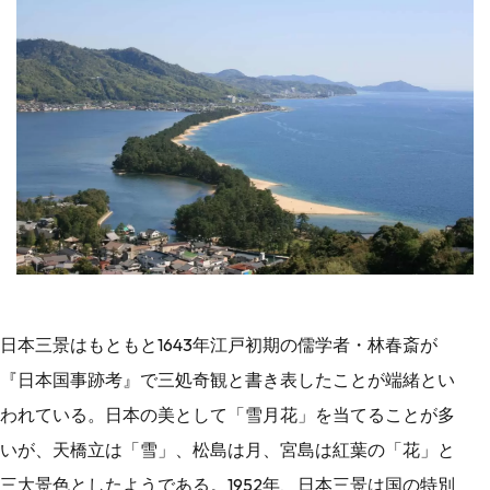
日本三景はもともと1643年江戸初期の儒学者・林春斎が
『日本国事跡考』で三処奇観と書き表したことが端緒とい
われている。日本の美として「雪月花」を当てることが多
いが、天橋立は「雪」、松島は月、宮島は紅葉の「花」と
三大景色としたようである。1952年、日本三景は国の特別