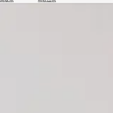
を
為
探
替
す
を
調
べ
天
る
気
を
見
る