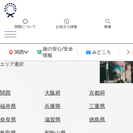
関西について
お役立ち情報
検索
旅の安心/安全
関西広域MAP
関西
みどころ
情報
エリア選択
エ
リ
ア
を
航
関西
大阪府
京都府
選
空
ぶ
券
福井県
兵庫県
三重県
を
ホ
探
奈良県
滋賀県
徳島県
テ
す
ル
鳥取県
和歌山県