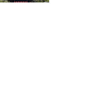
玄関
施設情報
最大定員
165名
催行期間
4月1日から11月30日まで 毎日営業（休館日7月16日・8月1
6日）
12月1日から3月中旬までは火～金のみ営業。3月中旬から3
月31日までは毎日営業。
催行除外日
7月16日・8月16日 12月1日から3月中旬までは土日月休み
※年末年始（12⽉29⽇〜1⽉3⽇）は休館
集合時間・営業時間