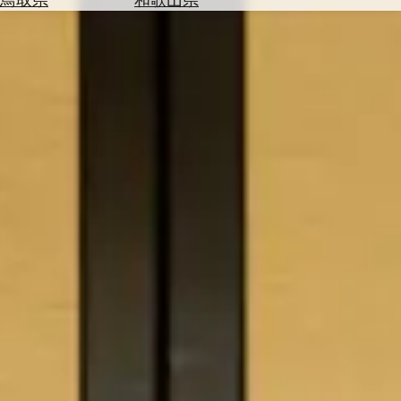
を
為
探
替
す
を
調
べ
天
る
気
を
見
る