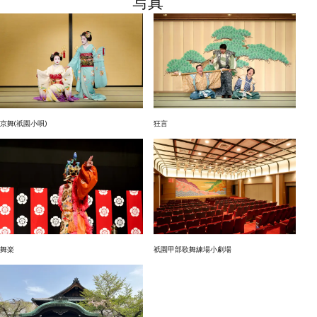
写真
京舞(祇園小唄)
狂言
舞楽
祇園甲部歌舞練場小劇場