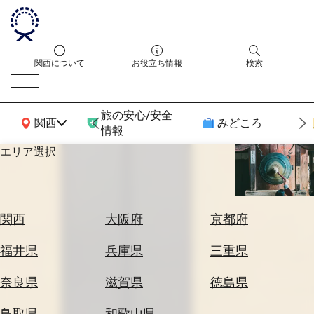
関西について
お役立ち情報
検索
旅の安心/安全
関西広域MAP
関西
みどころ
情報
エリア選択
エ
リ
ア
を
航
関西
大阪府
京都府
選
空
ぶ
券
福井県
兵庫県
三重県
を
ホ
探
奈良県
滋賀県
徳島県
テ
す
ル
鳥取県
和歌山県