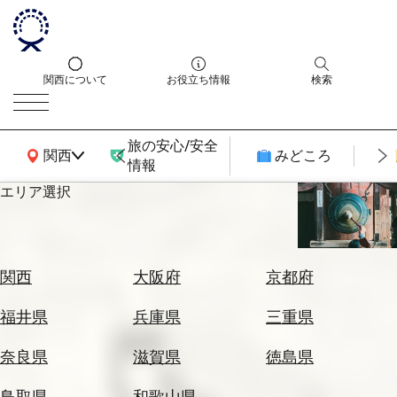
関西について
お役立ち情報
検索
旅の安心/安全
関西広域MAP
関西
みどころ
情報
エリア選択
エ
リ
ア
を
航
関西
大阪府
京都府
選
空
ぶ
券
福井県
兵庫県
三重県
を
ホ
探
奈良県
滋賀県
徳島県
テ
す
ル
鳥取県
和歌山県