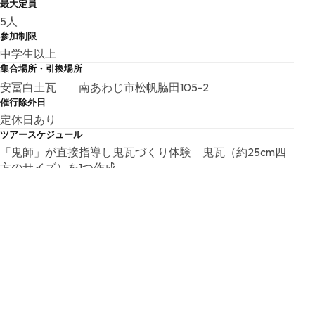
最大定員
5人
参加制限
中学生以上
集合場所・引換場所
安冨白土瓦 南あわじ市松帆脇田105-2
催行除外日
定休日あり
ツアースケジュール
「鬼師」が直接指導し鬼瓦づくり体験 鬼瓦（約25cm四
方のサイズ）を1つ作成。
～乾燥。その間に昼食（各自）
～仕上げ作業（完成まで時間延長可能(最大17：00)。延長
料金は不要）
※制作した鬼瓦は、その後丁寧に乾燥し焼き上げ、ご自宅
（又は 希望住所）へお送りします。完成次第郵送（別途
送料・梱包手数料）にてお届け（およそ2か月後）。
所要時間
4時間
食事提供