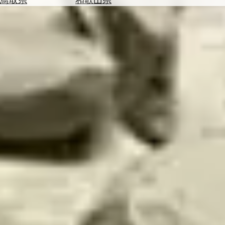
を
為
探
替
す
を
調
べ
天
る
気
を
見
る