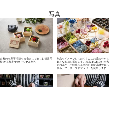
写真
京都の名産宇治茶を植物として楽しむ観賞用
作品をイメージしてたくさんのお花の中から
植物"茶和花"のオリジナル制作
好きなお花を選びます。お花は枯れない本当
のお花として特殊加工された高級花材で知ら
れる、プリザーブドフラワーを使用します
選んだお花を、木箱の中に造形していきます
ほうじ茶、煎茶好きなお茶葉を選んでオリジ
ナル茶和花の完成です