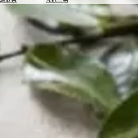
を
為
探
替
す
を
調
べ
天
る
気
を
見
る