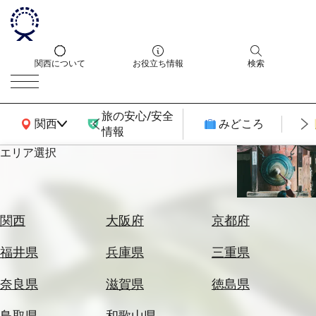
関西について
お役立ち情報
検索
旅の安心/安全
関西広域MAP
関西
みどころ
情報
エリア選択
エ
リ
ア
を
航
関西
大阪府
京都府
選
空
ぶ
券
福井県
兵庫県
三重県
を
ホ
探
奈良県
滋賀県
徳島県
テ
す
ル
鳥取県
和歌山県