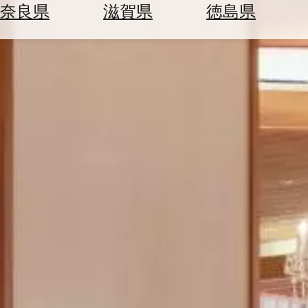
空
ぶ
奈良県
滋賀県
徳島県
券
を
ホ
探
テ
す
ル
を
為
探
替
す
を
調
べ
天
る
気
を
見
る