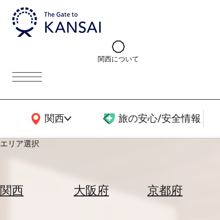
関西について
関西広域MAP
関西
旅の安心/安全情報
エリア選択
エ
リ
関西
大阪府
京都府
ア
を
航
選