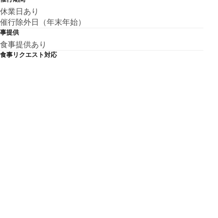
休業日あり
催行除外日（年末年始）
事提供
食事提供あり
食事リクエスト対応
可
関連ホームページ
https://www.yoiyoi-kawakami.com/adventurecaving
こちらの基本情報は掲載時点のものであり、変更される可能性が
ございます。
最新の情報は公式サイトにてご確認ください。
アクセスマップ