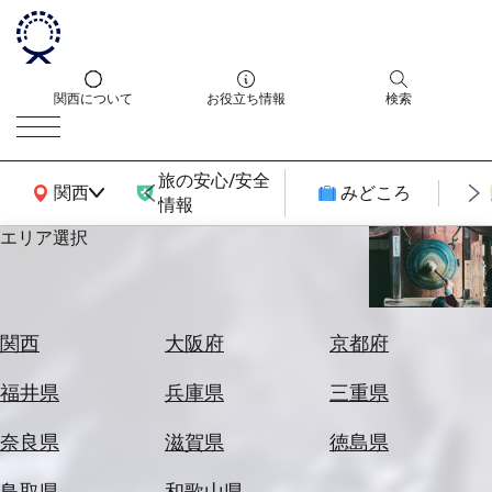
関西について
お役立ち情報
検索
旅の安心/安全
関西広域MAP
関西
みどころ
情報
エリア選択
エ
リ
ア
を
航
関西
大阪府
京都府
選
空
ぶ
券
福井県
兵庫県
三重県
を
ホ
探
奈良県
滋賀県
徳島県
テ
す
ル
鳥取県
和歌山県