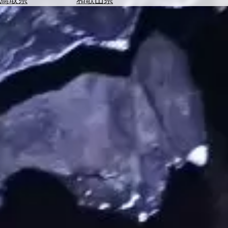
を
為
探
替
す
を
調
べ
天
る
気
を
見
る