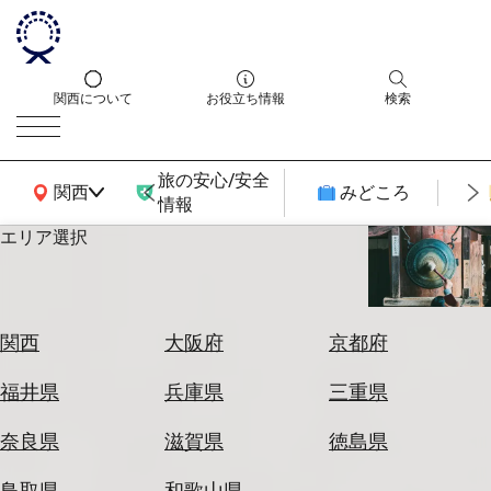
関西について
お役立ち情報
検索
旅の安心/安全
関西広域MAP
関西
みどころ
情報
エリア選択
エ
リ
ア
を
航
関西
大阪府
京都府
選
空
ぶ
券
福井県
兵庫県
三重県
を
ホ
探
奈良県
滋賀県
徳島県
テ
す
ル
鳥取県
和歌山県