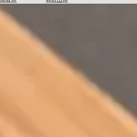
を
為
探
替
す
を
調
べ
天
る
気
を
見
る