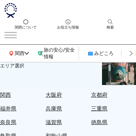
関西について
お役立ち情報
検索
旅の安心/安全
関西広域MAP
関西
みどころ
情報
エリア選択
エ
リ
ア
を
航
関西
大阪府
京都府
選
空
ぶ
券
福井県
兵庫県
三重県
を
ホ
探
奈良県
滋賀県
徳島県
テ
す
ル
鳥取県
和歌山県