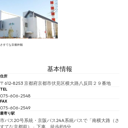
さすてな京都外観
基本情報
住所
〒612-8253 京都府京都市伏見区横大路八反田２９番地
TEL
075-606-2548
FAX
075-606-2549
最寄り駅
市バス20号系統・京阪バス24A系統バスで「南横大路（さ
すてな京都前）」下車 徒歩約5分