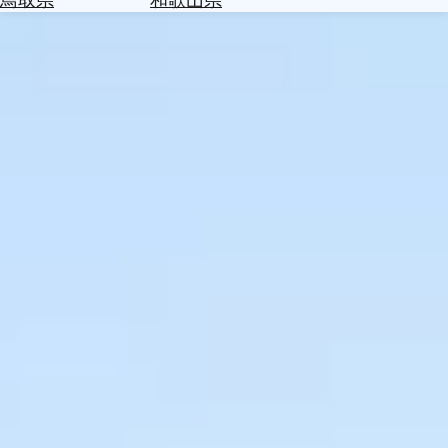
を
為
探
替
す
を
調
べ
天
る
気
を
見
る