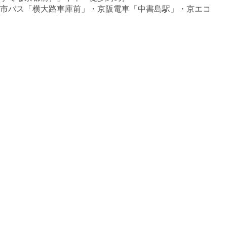
市バス「横大路車庫前」・京阪電車「中書島駅」・京エコ
ロジーセンター/京都市青少年科学センター・地下鉄「竹
田駅」に停車する無料シャトルバスについてはHPをご確
認ください。
URL
URL
開館時間
09:00 ～ 17:00 （最終入館時間 17:00)
夜間開館
無
入場料
通常時: 無料
特別展示料: 無料
休館日
水曜日
水曜日が祝日の場合は翌平日
ユニバーサル設備
車いす使用者等用駐車場、車いす使用者対応トイレ、オス
トメイト対応トイレ、エレベーター、車いす使用者対応エ
レベーター、車いす貸出、ベビーシート、ベビーキープ、