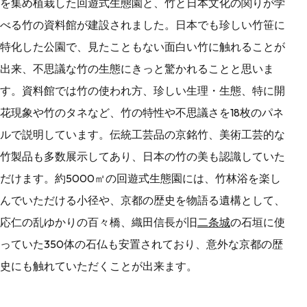
を集め植栽した回遊式生態園と、竹と日本文化の関りが学
べる竹の資料館が建設されました。日本でも珍しい竹笹に
特化した公園で、見たこともない面白い竹に触れることが
出来、不思議な竹の生態にきっと驚かれることと思いま
す。資料館では竹の使われ方、珍しい生理・生態、特に開
花現象や竹のタネなど、竹の特性や不思議さを18枚のパネ
ルで説明しています。伝統工芸品の京銘竹、美術工芸的な
竹製品も多数展示してあり、日本の竹の美も認識していた
だけます。約5000㎡の回遊式生態園には、竹林浴を楽し
んでいただける小径や、京都の歴史を物語る遺構として、
応仁の乱ゆかりの百々橋、織田信長が旧
二条城
の石垣に使
っていた350体の石仏も安置されており、意外な京都の歴
史にも触れていただくことが出来ます。