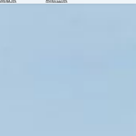
を
為
探
替
す
を
調
べ
天
る
気
を
見
る