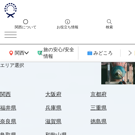
関西について
お役立ち情報
検索
旅の安心/安全
関西広域MAP
関西
みどころ
情報
エリア選択
エ
リ
ア
を
航
関西
大阪府
京都府
選
空
ぶ
券
福井県
兵庫県
三重県
を
ホ
探
奈良県
滋賀県
徳島県
テ
す
ル
鳥取県
和歌山県