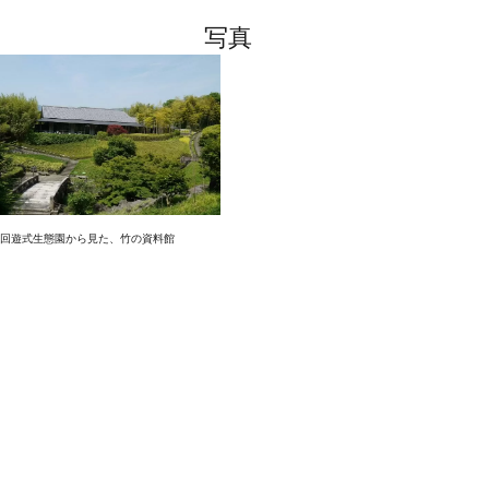
写真
回遊式生態園から見た、竹の資料館
基本情報
住所
〒610-1112 京都府京都市西京区大枝北福西町二丁目３００
－３
TEL
075-331-3821
FAX