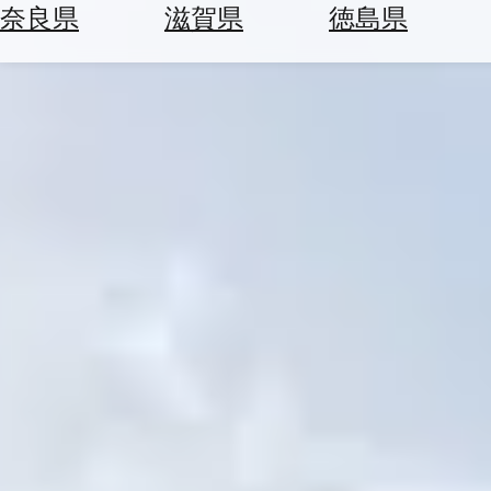
空
ぶ
奈良県
滋賀県
徳島県
券
を
ホ
探
テ
す
ル
を
為
探
替
す
を
調
べ
天
る
気
を
見
る