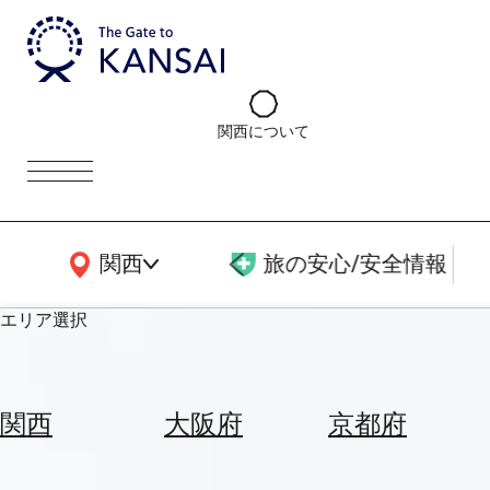
関西について
関西広域MAP
関西
旅の安心/安全情報
エリア選択
エ
リ
関西
大阪府
京都府
ア
を
航
選