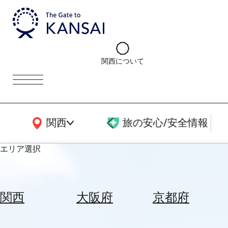
関西について
関西広域MAP
関西
旅の安心/安全情報
エリア選択
エ
リ
関西
大阪府
京都府
ア
を
航
選