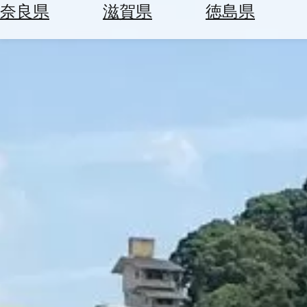
空
ぶ
奈良県
滋賀県
徳島県
券
を
ホ
探
テ
す
ル
を
為
探
替
す
を
調
べ
天
る
気
を
見
る