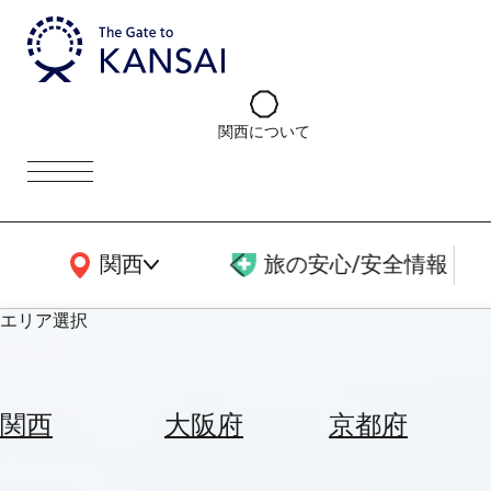
関西について
関西広域MAP
関西
旅の安心/安全情報
エリア選択
エ
リ
関西
大阪府
京都府
ア
を
航
選