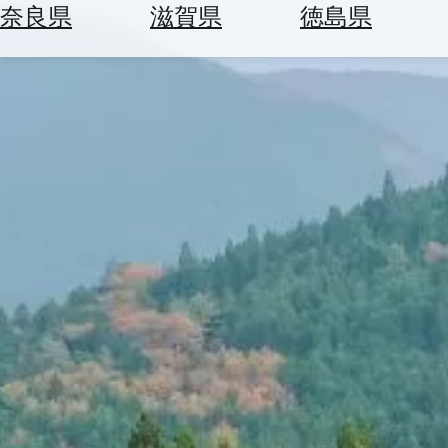
空
ぶ
奈良県
滋賀県
徳島県
券
を
ホ
探
テ
す
ル
を
為
探
替
す
を
調
べ
天
る
気
を
見
る