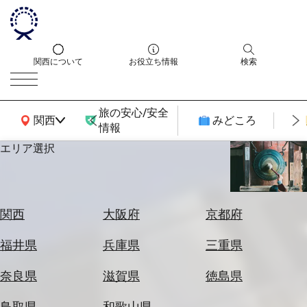
関西について
お役立ち情報
検索
旅の安心/安全
関西広域MAP
関西
みどころ
情報
エリア選択
エ
リ
ア
を
航
関西
大阪府
京都府
選
空
ぶ
券
福井県
兵庫県
三重県
を
ホ
探
奈良県
滋賀県
徳島県
テ
す
ル
鳥取県
和歌山県