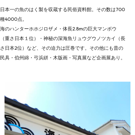
日本一の魚のはく製を収蔵する民俗資料館。その数は700
種4000点。
海のハンターホホジロザメ・体長2.8mの巨大マンボウ
（重さ日本１位）・神秘の深海魚リュウグウノツカイ（長
さ日本2位）など、その迫力は圧巻です。その他にも昔の
民具・伯州綿・弓浜絣・木版画・写真展など企画展あり。