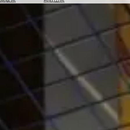
を
為
探
替
す
を
調
べ
天
る
気
を
見
る