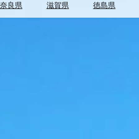
空
ぶ
奈良県
滋賀県
徳島県
券
を
ホ
探
テ
す
ル
を
為
探
替
す
を
調
べ
天
る
気
を
見
る