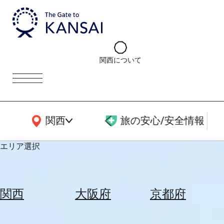
関西について
関西広域MAP
関西
旅の安心/安全情報
エリア選択
エ
リ
関西
大阪府
京都府
ア
を
航
選