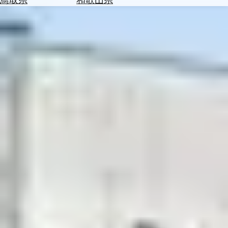
を
為
探
替
す
を
調
べ
天
る
気
を
見
る