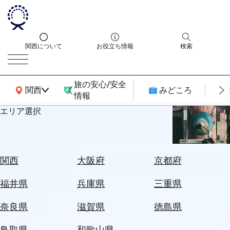
関西について
お役立ち情報
検索
旅の安心/安全
関西広域MAP
関西
みどころ
情報
エリア選択
エ
リ
ア
を
航
関西
大阪府
京都府
選
空
ぶ
券
福井県
兵庫県
三重県
を
ホ
探
奈良県
滋賀県
徳島県
テ
す
ル
鳥取県
和歌山県