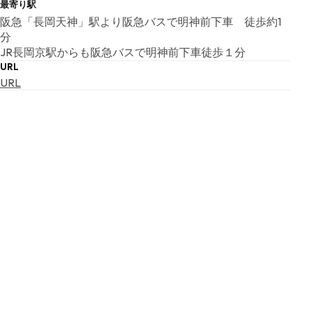
最寄り駅
阪急「長岡天神」駅より阪急バスで明神前下車 徒歩約1
分
JR長岡京駅からも阪急バスで明神前下車徒歩１分
URL
URL
E-MAIL
nagaokakyo-maibun@abekia.ocn.ne.jp
開館時間
08:30 ～ 17:00 （最終入館時間 16:30)
第２・第４日曜日は開館しています（10:00~16:00）
※定期的に消毒等を実施するため、現在、平日の開館時間
を午前９時～正午、午後１時～午後４時に変更していま
す。
夜間開館
無
入場料
通常時: 無料
特別展示料: 無料
休館日