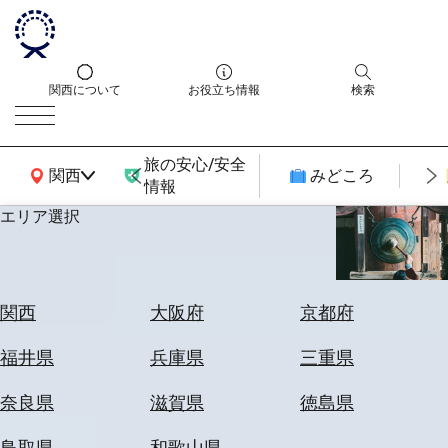
関西について
お役立ち情報
検索
旅の安心/安全
関西広域MAP
関西
みどころ
情報
エリア選択
エ
リ
ア
を
航
関西
大阪府
京都府
選
空
ぶ
券
福井県
兵庫県
三重県
を
ホ
探
奈良県
滋賀県
徳島県
テ
す
ル
鳥取県
和歌山県