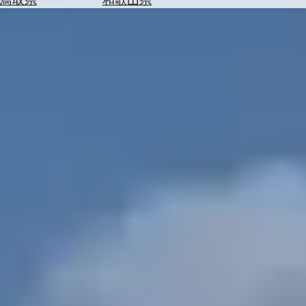
を
為
探
替
す
を
調
べ
天
る
気
を
見
る