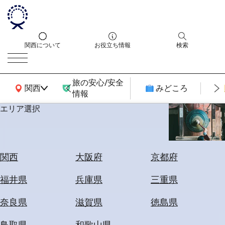
関西について
お役立ち情報
検索
旅の安心/安全
関西広域MAP
関西
みどころ
情報
エリア選択
エ
リ
ア
を
航
関西
大阪府
京都府
選
空
ぶ
券
福井県
兵庫県
三重県
を
ホ
探
奈良県
滋賀県
徳島県
テ
す
ル
鳥取県
和歌山県