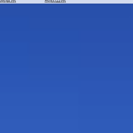
を
為
探
替
す
を
調
べ
天
る
気
を
見
る