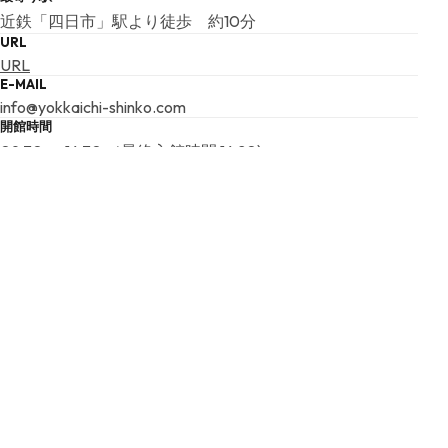
近鉄「四日市」駅より徒歩 約10分
URL
URL
E-MAIL
info@yokkaichi-shinko.com
開館時間
09:30 ～ 16:30 （最終入館時間 16:20)
夜間開館
無
入場料
通常時: 無料
特別展示料: 無料
休館日
月曜日休館。但し、第2月曜日は開館
ユニバーサル設備
車いす使用者等用駐車場、車いす使用者対応トイレ、視覚
障害者誘導用ブロック、スロープ、エレベーター、車いす
使用者対応エレベーター、車いす貸出、授乳室、車いす使
用者用客席（観覧席）、聴覚障害者用補聴設備（磁気ルー
プ、赤外線補聴システム等）