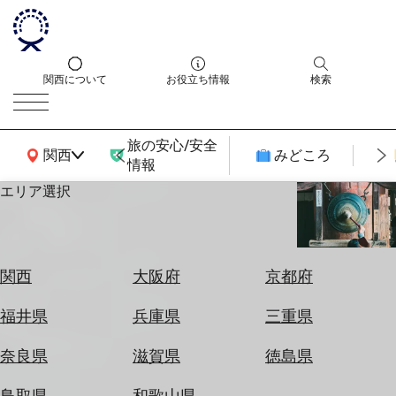
関西について
お役立ち情報
検索
旅の安心/安全
関西広域MAP
関西
みどころ
情報
エリア選択
エ
リ
ア
を
航
関西
大阪府
京都府
選
空
ぶ
券
福井県
兵庫県
三重県
を
ホ
探
奈良県
滋賀県
徳島県
テ
す
ル
鳥取県
和歌山県