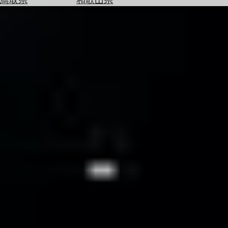
を
為
探
替
す
を
調
べ
天
る
気
を
見
る