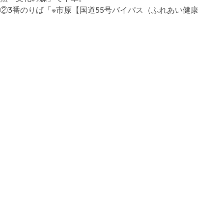
②3番のりば「※市原【国道55号バイパス（ふれあい健康
館・富田橋通り）経由】」行きに乗車し24分、「文化の
森」で下車。
③2番のりば｢法花【文化の森経由】｣行きに乗車し16分、
「文化の森」で下車。
④3番のりば｢しらさぎ台｣行き、｢一宮｣行き、または｢天の
原西(入田)｣行きに乗車し18分、「園瀬橋」下車。徒歩約10
分。
⑤13番のりば「佐那河内線 神山高校前」行きに乗車し18
分、「園瀬橋」下車。徒歩約10分。
◆ＪＲ文化の森駅からのアクセス
○バス停「文化の森駅東」から「※市原【国道55号バイパ
ス（ふれあい健康館・富田橋通り）経由】」行きに乗車し
7分、「文化の森」で下車。
○バス停「法花大橋」から「法花【文化の森経由】」行き
に乗車し4分、「文化の森」で下車。
URL
URL
E-MAIL
torii-museum@bunmori.tokushima.jp