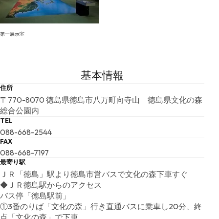
第一展示室
基本情報
住所
〒770-8070 徳島県徳島市八万町向寺山 徳島県文化の森
総合公園内
TEL
088-668-2544
FAX
088-668-7197
最寄り駅
ＪＲ「徳島」駅より徳島市営バスで文化の森下車すぐ
◆ＪＲ徳島駅からのアクセス
バス停「徳島駅前」
①3番のりば「文化の森」行き直通バスに乗車し20分、終
点「文化の森」で下車。