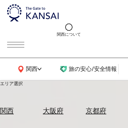
関西について
関西広域MAP
関西
旅の安心/安全情報
エリア選択
エ
リ
関西
大阪府
京都府
ア
を
航
選