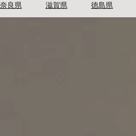
空
ぶ
奈良県
滋賀県
徳島県
券
を
ホ
探
テ
す
ル
を
為
探
替
す
を
調
べ
天
る
気
を
見
る