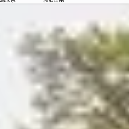
を
為
探
替
す
を
調
べ
天
る
気
を
見
る