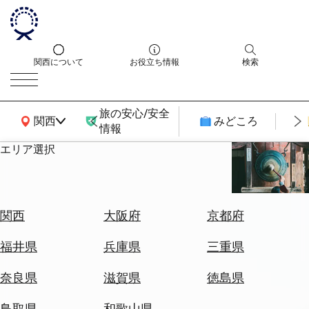
関西について
お役立ち情報
検索
旅の安心/安全
関西広域MAP
関西
みどころ
情報
エリア選択
エ
リ
ア
を
航
関西
大阪府
京都府
選
空
ぶ
券
福井県
兵庫県
三重県
を
ホ
探
奈良県
滋賀県
徳島県
テ
す
ル
鳥取県
和歌山県