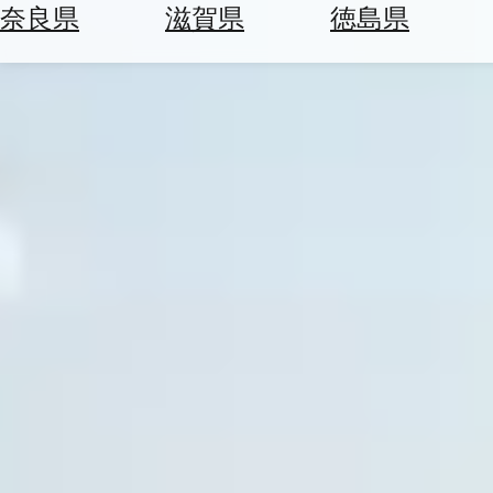
空
ぶ
奈良県
滋賀県
徳島県
券
を
ホ
探
テ
す
ル
を
為
探
替
す
を
調
べ
天
る
気
を
見
る