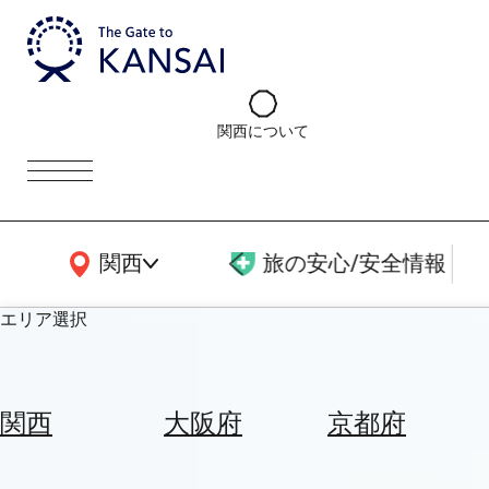
関西について
関西広域MAP
関西
旅の安心/安全情報
エリア選択
エ
リ
関西
大阪府
京都府
ア
を
航
選