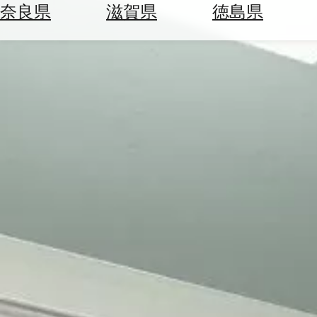
空
ぶ
奈良県
滋賀県
徳島県
券
を
ホ
探
テ
す
ル
を
為
探
替
す
を
調
べ
天
る
気
を
見
る