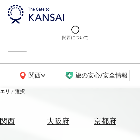
関西について
関西広域MAP
関西
旅の安心/安全情報
エリア選択
エ
リ
関西
大阪府
京都府
ア
を
航
選