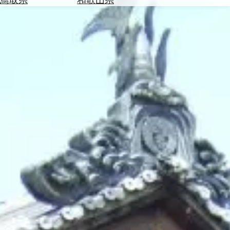
を
為
探
替
す
を
調
べ
天
る
気
を
見
る