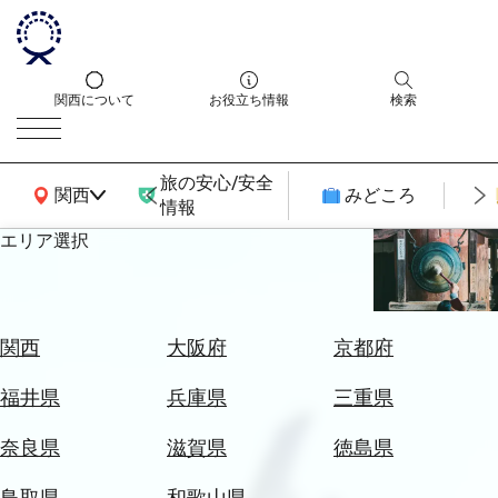
関西について
お役立ち情報
検索
旅の安心/安全
関西広域MAP
関西
みどころ
情報
エリア選択
エ
リ
ア
を
航
関西
大阪府
京都府
選
空
ぶ
券
福井県
兵庫県
三重県
を
ホ
探
奈良県
滋賀県
徳島県
テ
す
ル
鳥取県
和歌山県