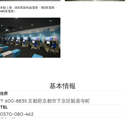
本館１階（500系新幹線電車・583系電車・
489系電車）
基本情報
住所
〒600-8835 京都府京都市下京区観喜寺町
TEL
0570-080-462
最寄り駅
嵯峨野線「梅小路京都西」駅より徒歩 約2分