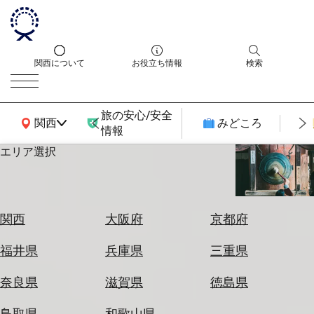
関西について
お役立ち情報
検索
旅の安心/安全
関西広域MAP
関西
みどころ
情報
エリア選択
エ
リ
ア
を
航
関西
大阪府
京都府
選
空
ぶ
券
福井県
兵庫県
三重県
を
ホ
探
奈良県
滋賀県
徳島県
テ
す
ル
鳥取県
和歌山県