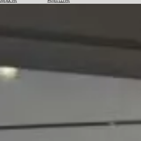
を
為
探
替
す
を
調
べ
天
る
気
を
見
る