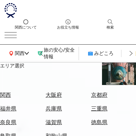
関西について
お役立ち情報
検索
旅の安心/安全
関西広域MAP
関西
みどころ
情報
エリア選択
エ
リ
ア
を
航
関西
大阪府
京都府
選
空
ぶ
券
福井県
兵庫県
三重県
を
ホ
探
奈良県
滋賀県
徳島県
テ
す
ル
鳥取県
和歌山県