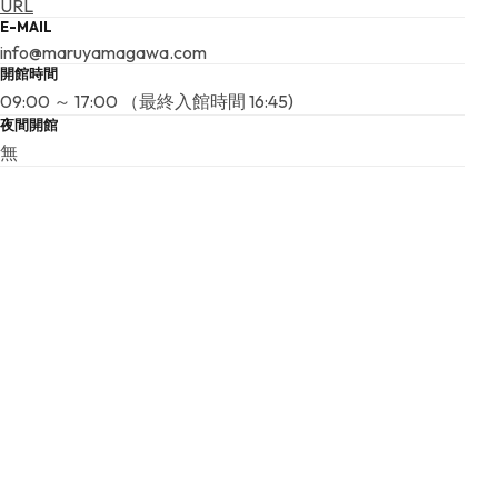
URL
E-MAIL
info@maruyamagawa.com
開館時間
09:00 ～ 17:00 （最終入館時間 16:45)
夜間開館
無
入場料
通常時: 有料
特別展示料: 無料
休館日
月曜日
5月～10月末までは無休。
ユニバーサル設備
車いす使用者等用駐車場、車いす使用者対応トイレ、視覚
障害者誘導用ブロック、スロープ、車いす貸出、授乳室、
筆談対応
こちらの基本情報は掲載時点のものであり、変更される可能性が
ございます。