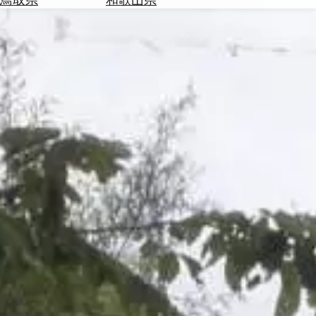
を
為
探
替
す
を
調
べ
天
る
気
を
見
る