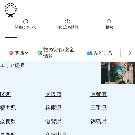
関西について
お役立ち情報
検索
旅の安心/安全
関西広域MAP
関西
みどころ
情報
エリア選択
エ
リ
ア
を
航
関西
大阪府
京都府
選
空
ぶ
券
福井県
兵庫県
三重県
を
ホ
探
奈良県
滋賀県
徳島県
テ
す
ル
鳥取県
和歌山県