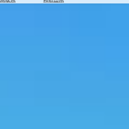
を
為
探
替
す
を
調
べ
天
る
気
を
見
る