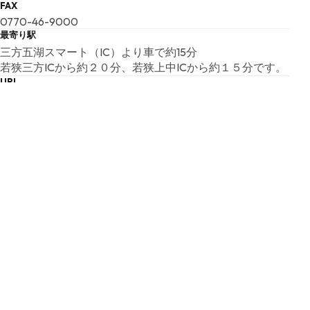
FAX
0770-46-9000
最寄り駅
三方五湖スマート（IC）より車で約15分
若狭三方ICから約２０分、若狭上中ICから約１５分です。
URL
URL
E-MAIL
kaihin-c@pref.fukui.lg.jp
開館時間
09:00 ～ 17:00 （最終入館時間 16:30)
７月２１日～８月３１日は毎日開館
夜間開館
無
入場料
通常時: 無料
特別展示料: 無料
体験料は有料です（一部無料）。
休館日
月曜日（休日・1月3日を除く）、休日の翌日（土・日・休