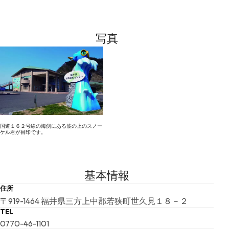
写真
国道１６２号線の海側にある波の上のスノー
ケル君が目印です。
基本情報
住所
〒919-1464 福井県三方上中郡若狭町世久見１８－２
TEL
0770-46-1101