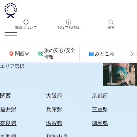
関西について
お役立ち情報
検索
旅の安心/安全
関西広域MAP
関西
みどころ
情報
エリア選択
エ
リ
ア
を
航
関西
大阪府
京都府
選
空
ぶ
券
福井県
兵庫県
三重県
を
ホ
探
奈良県
滋賀県
徳島県
テ
す
ル
鳥取県
和歌山県