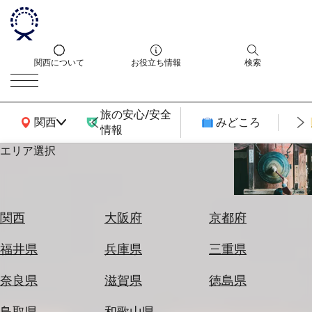
関西について
お役立ち情報
検索
旅の安心/安全
関西広域MAP
関西
みどころ
情報
エリア選択
エ
リ
ア
を
航
関西
大阪府
京都府
選
空
ぶ
券
福井県
兵庫県
三重県
を
ホ
探
奈良県
滋賀県
徳島県
テ
す
ル
鳥取県
和歌山県