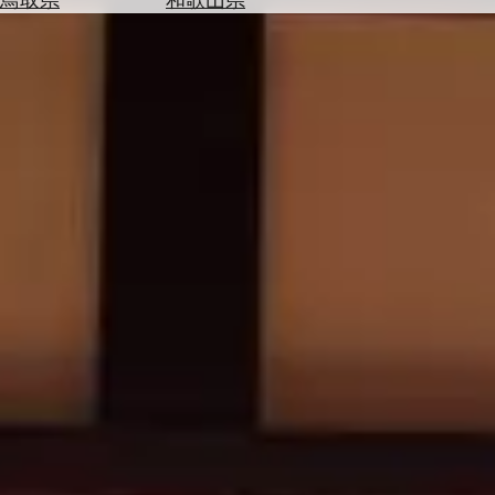
を
為
探
替
す
を
調
べ
天
る
気
を
見
る