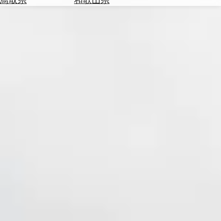
を
為
探
替
す
を
調
べ
天
る
気
を
見
る