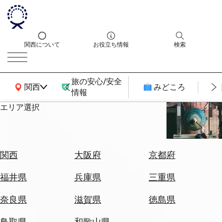
関西について
お役立ち情報
検索
旅の安心/安全
関西広域MAP
関西
みどころ
情報
エリア選択
エ
リ
ア
を
航
関西
大阪府
京都府
選
空
ぶ
券
福井県
兵庫県
三重県
を
ホ
探
奈良県
滋賀県
徳島県
テ
す
ル
鳥取県
和歌山県