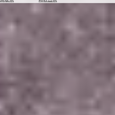
を
為
探
替
す
を
調
べ
天
る
気
を
見
る