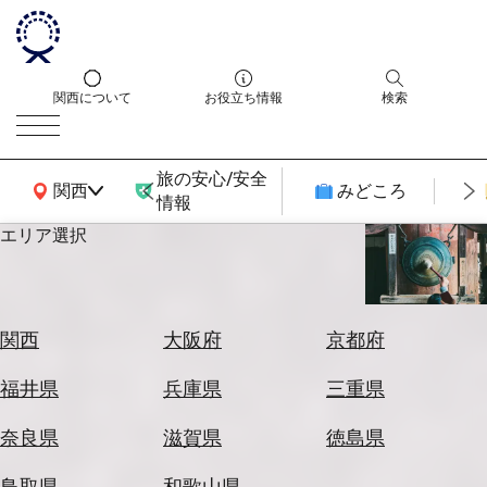
関西について
お役立ち情報
検索
旅の安心/安全
関西広域MAP
関西
みどころ
情報
エリア選択
エ
リ
ア
を
航
関西
大阪府
京都府
選
空
ぶ
券
福井県
兵庫県
三重県
を
ホ
探
奈良県
滋賀県
徳島県
テ
す
ル
鳥取県
和歌山県