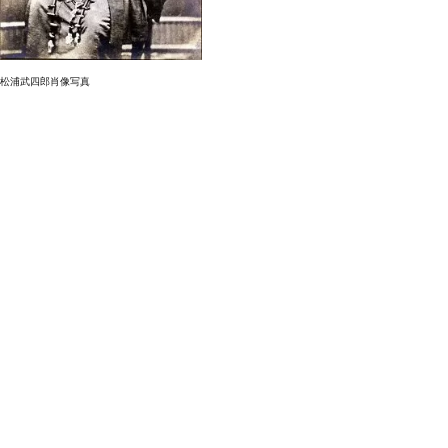
松浦武四郎肖像写真
基本情報
住所
〒515-2109 三重県松阪市小野江町383
TEL
0598-56-6847
FAX
0598-56-7328
最寄り駅
近鉄「伊勢中川」駅よりタクシーで約7分
※伊勢中川駅東口よりタクシーをご利用ください
※平日のみ1日に5便コミュニティバス「たけちゃんハート
バス」を運行しています
URL