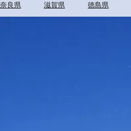
空
ぶ
奈良県
滋賀県
徳島県
券
を
ホ
探
テ
す
ル
を
為
探
替
す
を
調
べ
天
る
気
を
見
る