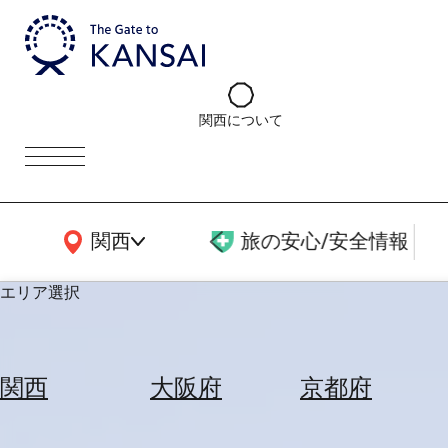
関西について
関西広域MAP
関西
旅の安心/安全情報
エリア選択
エ
リ
関西
大阪府
京都府
ア
を
航
選