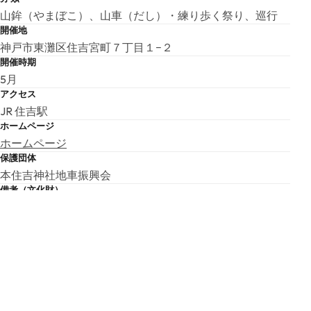
山鉾（やまぼこ）、山車（だし）・練り歩く祭り、巡行
開催地
神戸市東灘区住吉宮町７丁目１−２
開催時期
5月
アクセス
JR 住吉駅
ホームページ
ホームページ
保護団体
本住吉神社地車振興会
備考（文化財）
市登録無形民俗文化財
こちらの基本情報は掲載時点のものであり、変更される可能性が
ございます。
最新の情報は公式サイトにてご確認ください。