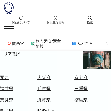
関西について
お役立ち情報
検索
旅の安心/安全
関西広域MAP
関西
みどころ
情報
エリア選択
エ
リ
ア
を
航
関西
大阪府
京都府
選
空
ぶ
券
福井県
兵庫県
三重県
を
ホ
探
奈良県
滋賀県
徳島県
テ
す
ル
鳥取県
和歌山県