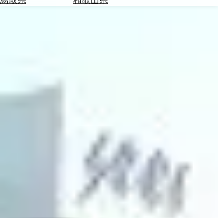
を
為
探
替
す
を
調
べ
天
る
気
を
見
る